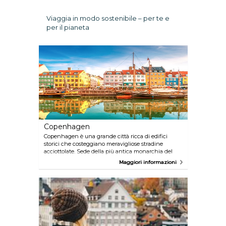
Viaggia in modo sostenibile – per te e
per il pianeta
Copenhagen
Copenhagen è una grande città ricca di edifici
storici che costeggiano meravigliose stradine
acciottolate. Sede della più antica monarchia del
mondo, è la città ideale per gustare specialità
Maggiori informazioni
gastronomiche di altissima qualità, osservare
straordinarie opere architettoniche dal design
unico, perdersi lungo i canali del porto, e perdersi tra
le vie della Città Libera di Christiania. Oltre ad essere
stata nominata una delle migliori città in cui vivere,
è anche denominata "la città della bici", visto il
numero elevato di piste ciclabili.